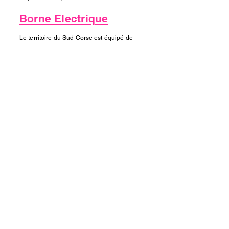
Borne Electrique
Le territoire du Sud Corse est équipé de
plusieurs bornes permettant de recharger
tout type de véhicules électriques.
Afin d’y voir plus clair, voici les différents
emplacements qui vous permettront de
recharger les batteries en toute sérénité
pour votre venue dans le Sud-Corse.
Pour en savoir plus,
l’application
ChargeMap
aide à localiser un
très grand nombre de stations de recharge
publiques et de bornes de recharge
déployées par certains constructeurs.
L’accès à la carte de ChargeMap nécessite
une inscription qui est totalement gratuite.