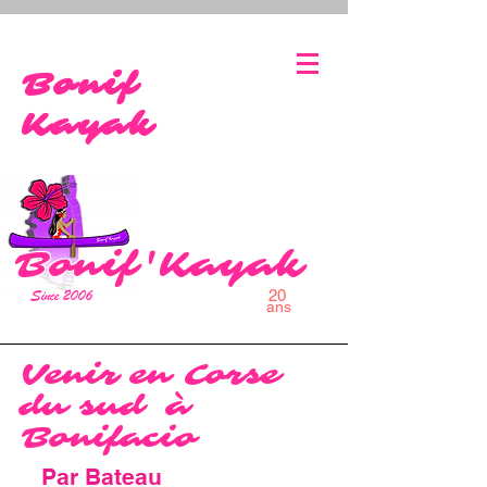
bonifaciokayak@gmail.co
0627113073
m
Bonif
Kayak
Bonif'Kayak
Since 2006
20
ans
Venir en Corse
du sud à
Bonifacio
Par Bateau