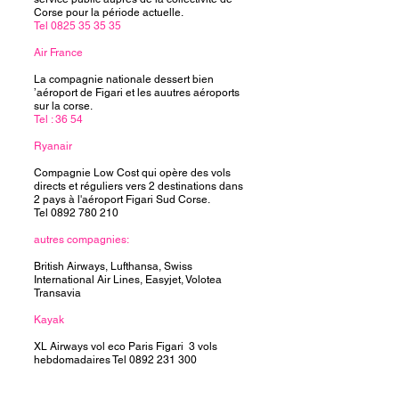
Corse pour la période actuelle.
Tel
0825 35 35 35
Air France
La compagnie nationale dessert bien
’aéroport de Figari et les auutres aéroports
sur la corse.
Tel : 36 54
Ryanair
Compagnie Low Cost qui opère des vols
directs et réguliers vers 2 destinations dans
2 pays à l'aéroport Figari Sud Corse.
Tel 0892 780 210
autres compagnies:
British Airways, Lufthansa, Swiss
International Air Lines, Easyjet, Volotea
Transavia
Kayak
XL Airways vol eco Paris Figari 3 vols
hebdomadaires Tel
0892 231 300