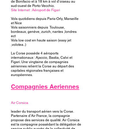
de Bonifacio et à 18 km à vol d’oiseau au
sud-ouest de Porto-Vecchio.
Site Internet : Aéroport de Figari
Vols quotidiens depuis Paris-Orly, Marseille
et Nice
Vols saisonniers depuis Toulouse,
bordeaux, genève, zurich, nantes ,londres
ect
Vols low cost en haute saison (easy jet
,volotea..)
La Corse possède 4 aéroports
internationaux : Ajaccio, Bastia, Calvi et
Figari. Une vingtaine de compagnies
aériennes relient la Corse au départ des
capitales régionales françaises et
européennes.
Compagnies Aeriennes
Air Corsica
leader du transport aérien vers la Corse.
Partenaire d’Air France, la compagnie
propose des services de qualité. Air Corsica
est la compagnie possédant la délégation de
service public auprès de la collectivité de