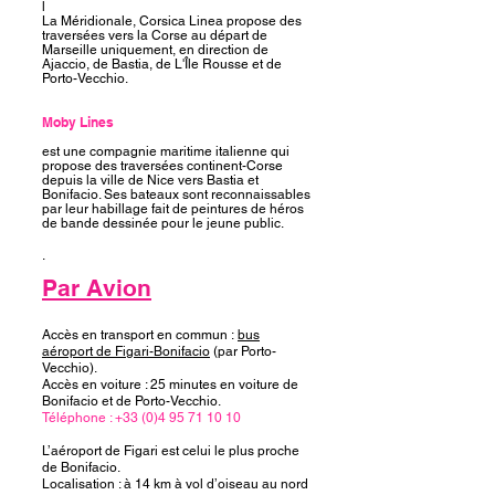
l
La Méridionale, Corsica Linea propose des
traversées vers la Corse au départ de
Marseille uniquement, en direction de
Ajaccio, de Bastia, de L'Île Rousse et de
Porto-Vecchio.
Moby Lines
est une compagnie maritime italienne qui
propose des traversées continent-Corse
depuis la ville de Nice vers Bastia et
Bonifacio. Ses bateaux sont reconnaissables
par leur habillage fait de peintures de héros
de bande dessinée pour le jeune public.
.
Par Avion
Accès en transport en commun :
bus
aéroport de Figari-Bonifacio
(par Porto-
Vecchio).
Accès en voiture : 25 minutes en voiture de
Bonifacio et de Porto-Vecchio.
Téléphone :
+33 (0)4 95 71 10 10
L’aéroport de Figari est celui le plus proche
de Bonifacio.
Localisation : à 14 km à vol d’oiseau au nord