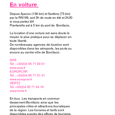
En voiture
Depuis Ajaccio (136 km) et Sartène (75 km)
par la RN196, soit 3h de route en été et 2h30
si vous partez tôt!
Piantarella est à 5 km du port de Bonifacio.
La location d'une voiture est sans doute le
moyen le plus pratique pour se déplacer en
toute liberté.
De nombreuses agences de location sont
disponibles dans les aéroports, les ports ou
encore au centre-ville de Bonifacio:
AVIS
Tél. :
+33(0)4 95 71 00 01
www.avis.fr
EUROPCAR
Tél. :
+33(0)4 95 71 01 41
www.europcar.fr
HERTZ
Tel:
+33(0)4 95 71 04 16
www.hertz.fr
En bus : Les transports en commun
desservent Bonifacio ainsi que les
principales villes et attractions touristiques
de la région. Les horaires et tarifs sont
disponibles auprès des offices de tourisme.