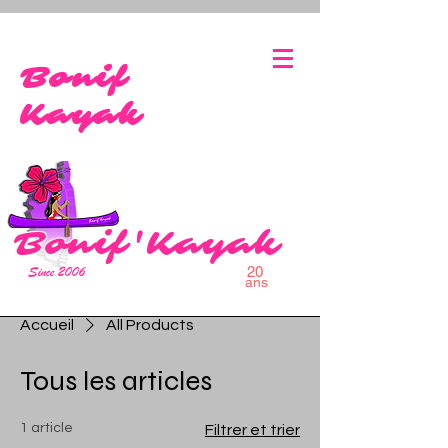
bonifaciokayak@gmail.co
0627113073
m
Bonif
Kayak
Bonif'Kayak
Since 2006
20
ans
Accueil
All Products
Tous les articles
1 article
Filtrer et trier