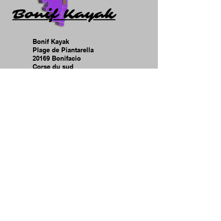
Bonif Kayak
Bonif Kayak
Plage de Piantarella
20169 Bonifacio
Corse du sud
0627113073
bonifaciokayak@gmail.com
Liens rapides
Bonif Kayak
Balades guidées
Locations
Bonifacio
Où dormir?
Quoi visiter?
Où manger?
Comment venir à bonifacio?
Site partenaires