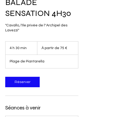
BALADE
SENSATION 4H30
"Cavallo, l'île privée de l''Archipel des
Lavezzi"
À
partir
4 h 30 min
4
À partir de 75 €
de
75
h
euros
3
Plage de Piantarella
0
m
i
n
Réserver
Séances à venir