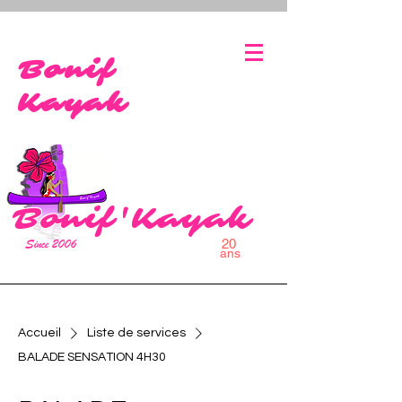
bonifaciokayak@gmail.co
0627113073
m
Bonif
Kayak
Bonif'Kayak
Since 2006
20
ans
Accueil
Liste de services
BALADE SENSATION 4H30