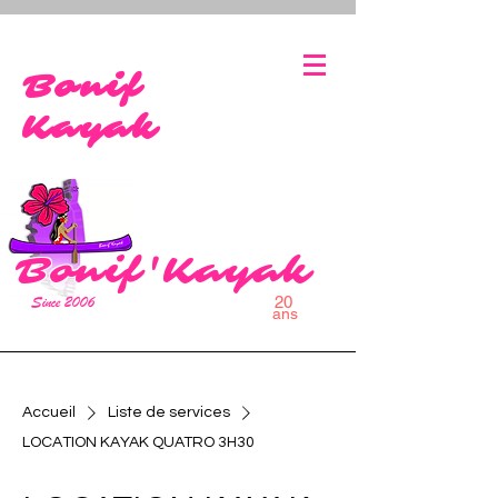
bonifaciokayak@gmail.co
0627113073
m
Bonif
Kayak
Bonif'Kayak
Since 2006
20
ans
Accueil
Liste de services
LOCATION KAYAK QUATRO 3H30