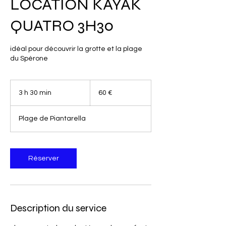
LOCATION KAYAK
QUATRO 3H30
idéal pour découvrir la grotte et la plage
du Spérone
60
euros
3 h 30 min
3
60 €
h
3
Plage de Piantarella
0
m
i
n
Réserver
Description du service